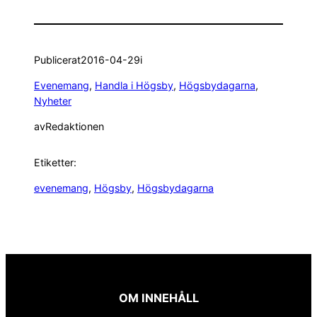
Publicerat
2016-04-29
i
Evenemang
, 
Handla i Högsby
, 
Högsbydagarna
, 
Nyheter
av
Redaktionen
Etiketter:
evenemang
, 
Högsby
, 
Högsbydagarna
OM INNEHÅLL