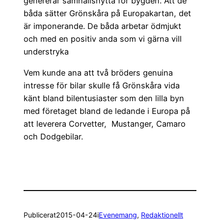
genererar samhällsnytta för bygden. Att de
båda sätter Grönskåra på Europakartan, det
är imponerande. De båda arbetar ödmjukt
och med en positiv anda som vi gärna vill
understryka
Vem kunde ana att två bröders genuina
intresse för bilar skulle få Grönskåra vida
känt bland bilentusiaster som den lilla byn
med företaget bland de ledande i Europa på
att leverera Corvetter, Mustanger, Camaro
och Dodgebilar.
Publicerat
2015-04-24
i
Evenemang
, 
Redaktionellt