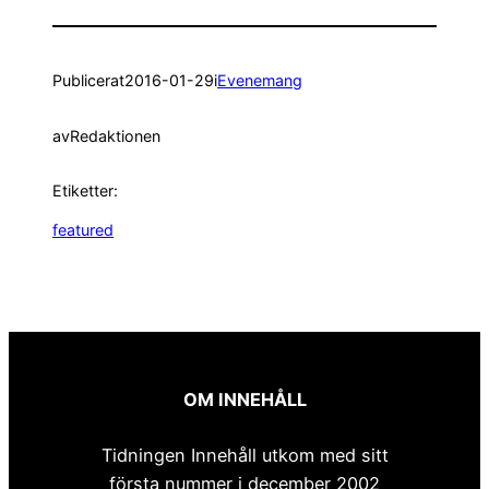
Publicerat
2016-01-29
i
Evenemang
av
Redaktionen
Etiketter:
featured
OM INNEHÅLL
Tidningen Innehåll utkom med sitt
första nummer i december 2002