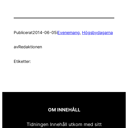
Publicerat
2014-06-05
i
Evenemang
, 
Högsbydagarna
av
Redaktionen
Etiketter:
OM INNEHÅLL
Tidningen Innehåll utkom med sitt