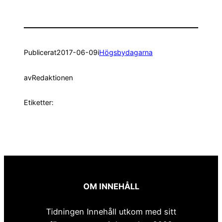
Publicerat
2017-06-09
i
Högsbydagarna
av
Redaktionen
Etiketter:
OM INNEHÅLL
Tidningen Innehåll utkom med sitt