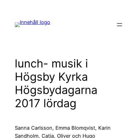
Hoppa
till
innehåll
lunch- musik i
Högsby Kyrka
Högsbydagarna
2017 lördag
Sanna Carlsson, Emma Blomqvist, Karin
Sandholm, Catja, Oliver och Hugo