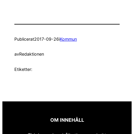
Publicerat
2017-09-26
i
Kommun
av
Redaktionen
Etiketter:
OM INNEHÅLL