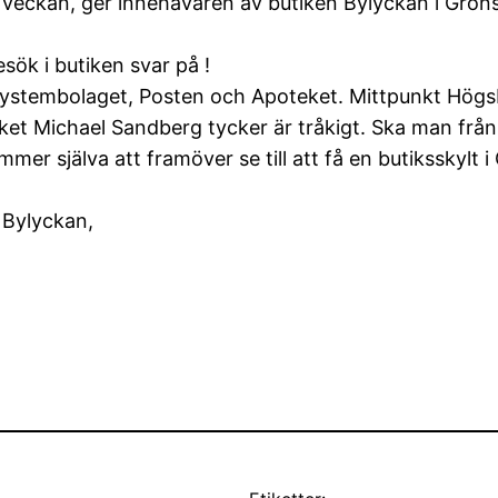
 veckan, ger innehavaren av butiken Bylyckan i Grön
esök i butiken svar på !
 Systembolaget, Posten och Apoteket. Mittpunkt Högs
lket Michael Sandberg tycker är tråkigt. Ska man frå
r själva att framöver se till att få en butiksskylt i 
i Bylyckan,