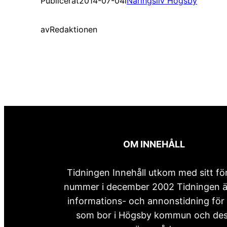
Publicerat
2014-07-04
i
Näringsliv Högsby
av
Redaktionen
OM INNEHÅLL
Tidningen Innehåll utkom med sitt fö
nummer i december 2002 Tidningen ä
informations- och annonstidning för 
som bor i Högsby kommun och de