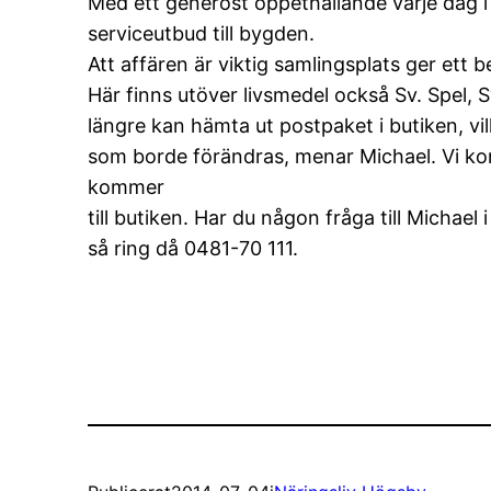
Med ett generöst öppethållande varje dag i
serviceutbud till bygden.
Att affären är viktig samlingsplats ger ett b
Här finns utöver livsmedel också Sv. Spel,
längre kan hämta ut postpaket i butiken, vi
som borde förändras, menar Michael. Vi komme
kommer
till butiken. Har du någon fråga till Michael 
så ring då 0481-70 111.