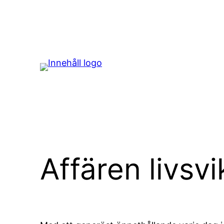
Hoppa
till
innehåll
Affären livsv