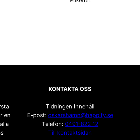
Etiketter:
KONTAKTA OSS
rsta
Tidningen Innehåll
r en
E-post:
oskarshamn@happify.se
alla
Telefon:
0491-822 12
ss
Till kontaktsidan