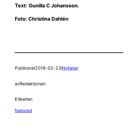
Text:
Gunilla C Johansson.
Foto: Christina Dahlén
Publicerat
2018-02-23
i
Nyheter
av
Redaktionen
Etiketter:
featured