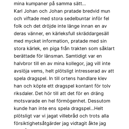
mina kumpaner på samma sätt…
Karl Johan och Johan pratade bredvid mun
och viftade med stora sedelbuntar inför fel
folk och det dröjde inte länge innan en av
deras vänner, en kärleksfull skräddargesäll
med mycket information, pratade med sin
stora kärlek, en piga från trakten som såklart
berättade för länsman. Samtidigt var en
halvbror till en av mina kollegor, jag vill inte
avslöja vems, helt plötsligt intresserad av att
spela dragspel. In till ortens handlare klev
han och köpte ett dragspel kontant för tolv
riksdaler. Det hör till att det för en dräng
motsvarade en hel förmögenhet. Dessutom
kunde han inte ens spela dragspel…Helt
plötsligt var vi jagat villebråd och trots alla
försiktighetsåtgärder jag vidtagit åkte jag