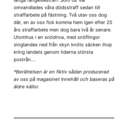
långa fängelsestraff. Som tur var
omvandlades våra dödsstraff sedan till
straffarbete på fästning. Två utav oss dog
där, en av oss fick komma hem igen efter 25
års straffarbete men dog bara två år senare.
Utomhus i en snödriva, med snöflingor
singlandes ned från skyn knöts säcken ihop
kring landets genom tiderna största
postrån….
*Berättelsen är en fiktiv sådan producerad
av oss på magasinet Innehåll och baseras på
äldre källor.