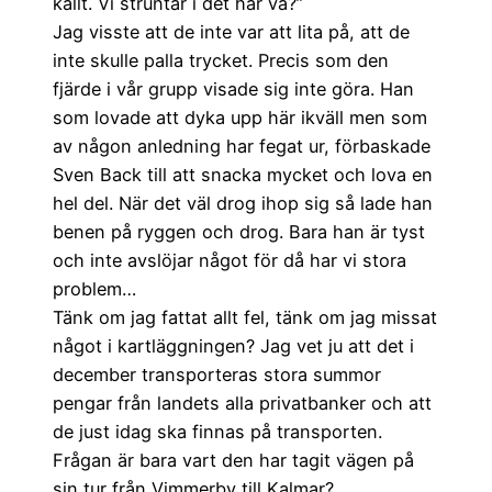
kallt. Vi struntar i det här va?”
Jag visste att de inte var att lita på, att de
inte skulle palla trycket. Precis som den
fjärde i vår grupp visade sig inte göra. Han
som lovade att dyka upp här ikväll men som
av någon anledning har fegat ur, förbaskade
Sven Back till att snacka mycket och lova en
hel del. När det väl drog ihop sig så lade han
benen på ryggen och drog. Bara han är tyst
och inte avslöjar något för då har vi stora
problem…
Tänk om jag fattat allt fel, tänk om jag missat
något i kartläggningen? Jag vet ju att det i
december transporteras stora summor
pengar från landets alla privatbanker och att
de just idag ska finnas på transporten.
Frågan är bara vart den har tagit vägen på
sin tur från Vimmerby till Kalmar?