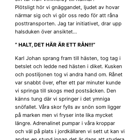
Plötsligt hör vi gnäggandet, ljudet av hovar
närmar sig och vi gör oss redo för att råna
posttransporten. Jag tar initiativet, drar upp
halsduken över ansiktet…
” HALT, DET HÄR ÄR ETT RÅN!!!”
Karl Johan sprang fram till hästen, tog tag i
betslet och ledde ned hästen i diket. Kusken
och postiljonen tog vi andra hand om. Rånet
var snabbt över, efter ett par minuter kunde
vi springa till skogs med postsäcken. Den
känns tung där vi springer i det ymniga
snöfallet. Våra skor fylls av snön som ligger
på marken men vi fryser inte lika mycket
längre. Adrenalinet pumpar i våra kroppar
och väl på plats i jordkällaren vi sett ut kan vi
andas en stund innan det är dags att studera