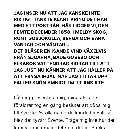
JAG INSER NU ATT JAG KANSKE INTE
RIKTIGT TÄNKTE KLART KRING DET HÄR
MED ETT POSTRÅN. HÄR LIGGER VI, DEN
FEMTE DECEMBER 1858, I MELBY SKOG,
RUNT GÖSJÖKULLA, BERGA OCH BARA
VÄNTAR OCH VÄNTAR…
DET BLÅSER EN ISANDE VIND VÄXELVIS
FRÅN SJÖARNA, BÅDE GÖSEBO OCH
ELSABOS VATTENDRAG BIDRAR TILL ATT
JAG JUST NU KÄNNER ATT JAG HÅLLER PÅ
ATT FRYSA IHJÄL. NÄR JAG TITTAR UPP
FALLER SNÖN YMNIGT I MITT ANSIKTE.
Låt mig presentera mig, mina älskade
föräldrar tog en gång beslutet att döpa mig
till Svente. Av alla namn de kunde ha valt så
blev det tyvärr Svente. Fråga mig inte hur det
kom sig men nu är det som det är. Bock är