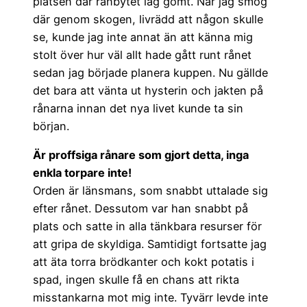
platsen där rånbytet låg gömt. När jag smög
där genom skogen, livrädd att någon skulle
se, kunde jag inte annat än att känna mig
stolt över hur väl allt hade gått runt rånet
sedan jag började planera kuppen. Nu gällde
det bara att vänta ut hysterin och jakten på
rånarna innan det nya livet kunde ta sin
början.
Är proffsiga rånare som gjort detta, inga
enkla torpare inte!
Orden är länsmans, som snabbt uttalade sig
efter rånet. Dessutom var han snabbt på
plats och satte in alla tänkbara resurser för
att gripa de skyldiga. Samtidigt fortsatte jag
att äta torra brödkanter och kokt potatis i
spad, ingen skulle få en chans att rikta
misstankarna mot mig inte. Tyvärr levde inte