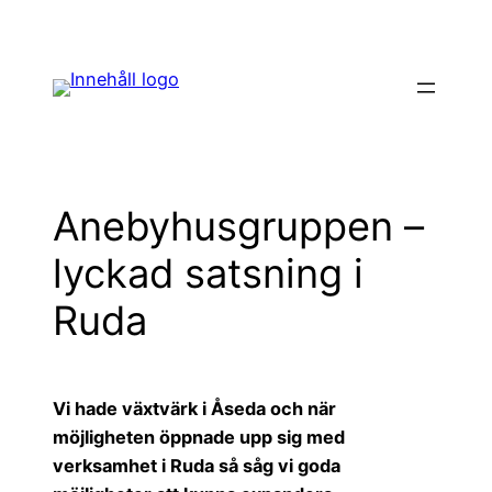
Hoppa
till
innehåll
Anebyhusgruppen –
lyckad satsning i
Ruda
Vi hade växtvärk i Åseda och när
möjligheten öppnade upp sig med
verksamhet i Ruda så såg vi goda