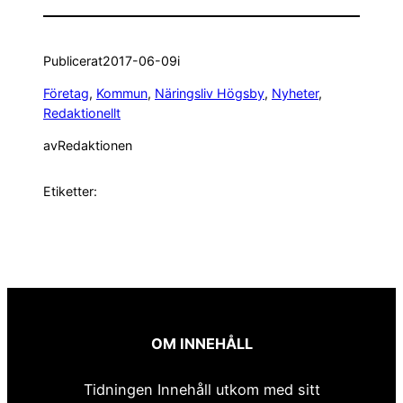
Publicerat
2017-06-09
i
Företag
, 
Kommun
, 
Näringsliv Högsby
, 
Nyheter
, 
Redaktionellt
av
Redaktionen
Etiketter:
OM INNEHÅLL
Tidningen Innehåll utkom med sitt