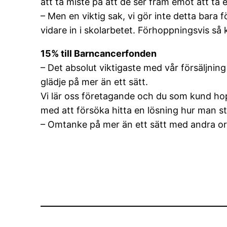
att ta miste på att de ser fram emot att ta 
– Men en viktig sak, vi gör inte detta bara
vidare in i skolarbetet. Förhoppningsvis så k
15% till Barncancerfonden
– Det absolut viktigaste med vår försäljning 
glädje på mer än ett sätt.
Vi lär oss företagande och du som kund hopp
med att försöka hitta en lösning hur man s
– Omtanke på mer än ett sätt med andra ord