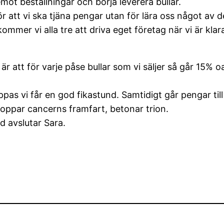
emot beställningar och börja leverera bullar.
 för att vi ska tjäna pengar utan för lära oss något a
ommer vi alla tre att driva eget företag när vi är kla
är att för varje påse bullar som vi säljer så går 15% o
as vi får en god fikastund. Samtidigt går pengar till
toppar cancerns framfart, betonar trion.
 avslutar Sara.