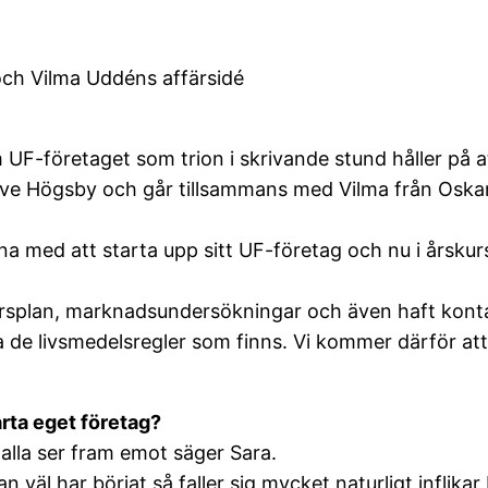
och Vilma Uddéns affärsidé
 UF-företaget som trion i skrivande stund håller på a
ive Högsby och går tillsammans med Vilma från Os
na med att starta upp sitt UF-företag och nu i årskurs 
affärsplan, marknadsundersökningar och även haft kon
ja de livsmedelsregler som finns. Vi kommer därför at
arta eget företag?
alla ser fram emot säger Sara.
n väl har börjat så faller sig mycket naturligt inflikar