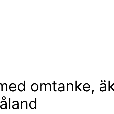
 med omtanke, äk
åland