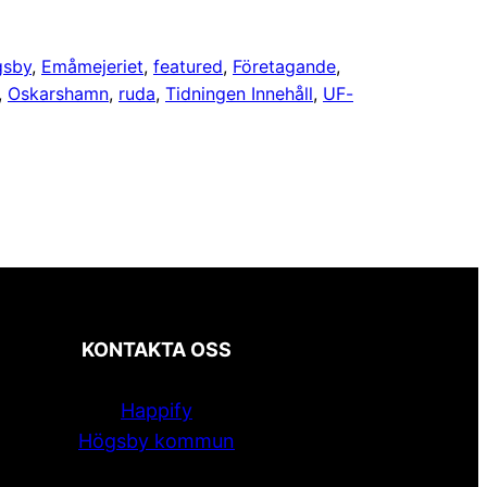
gsby
, 
Emåmejeriet
, 
featured
, 
Företagande
, 
, 
Oskarshamn
, 
ruda
, 
Tidningen Innehåll
, 
UF-
KONTAKTA OSS
Happify
Högsby kommun