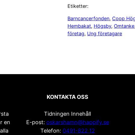
Etiketter:
Barncancerfonden
, 
Coop Hö
Hembakat
, 
Högsby
, 
Omtanke
företag
, 
Ung företagare
KONTAKTA OSS
rsta
Tidningen Innehåll
r en
E-post:
oskarshamn@happify.se
alla
Telefon:
0491-822 12