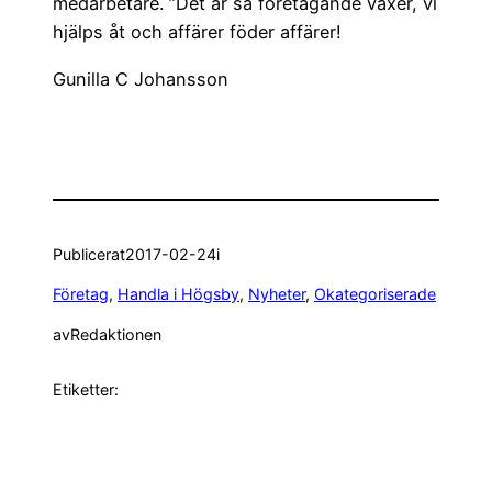
medarbetare. ”Det är så företagande växer, vi
hjälps åt och affärer föder affärer!
Gunilla C Johansson
Publicerat
2017-02-24
i
Företag
, 
Handla i Högsby
, 
Nyheter
, 
Okategoriserade
av
Redaktionen
Etiketter: