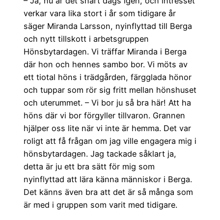
– Ja, nu är det snart dags igen, och intresset
verkar vara lika stort i år som tidigare år
säger Miranda Larsson, nyinflyttad till Berga
och nytt tillskott i arbetsgruppen
Hönsbytardagen. Vi träffar Miranda i Berga
där hon och hennes sambo bor. Vi möts av
ett tiotal höns i trädgården, färgglada hönor
och tuppar som rör sig fritt mellan hönshuset
och uterummet. – Vi bor ju så bra här! Att ha
höns där vi bor förgyller tillvaron. Grannen
hjälper oss lite när vi inte är hemma. Det var
roligt att få frågan om jag ville engagera mig i
hönsbytardagen. Jag tackade såklart ja,
detta är ju ett bra sätt för mig som
nyinflyttad att lära känna människor i Berga.
Det känns även bra att det är så många som
är med i gruppen som varit med tidigare.