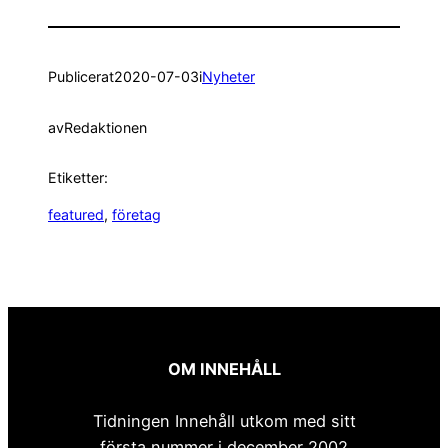
Publicerat
2020-07-03
i
Nyheter
av
Redaktionen
Etiketter:
featured
, 
företag
OM INNEHÅLL
Tidningen Innehåll utkom med sitt
första nummer i december 2002