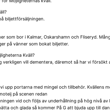
för Möjligheternas kväll.
äll?
å biljettförsäljningen.
ersoner som bor i Kalmar, Oskarshamn och Fliseryd. Mång
er på vänner som bokat biljetter.
jligheterna Kväll?
g verkligen vill dementera, däremot så har vi försökt
 vi upp portarna med mingel och tillbehör. Kvällens
imoteij på scenen redan
tdelningen vid och följs av underhållning på hög niv
t mätta och glada så kommer På G att bjuda upp till dan