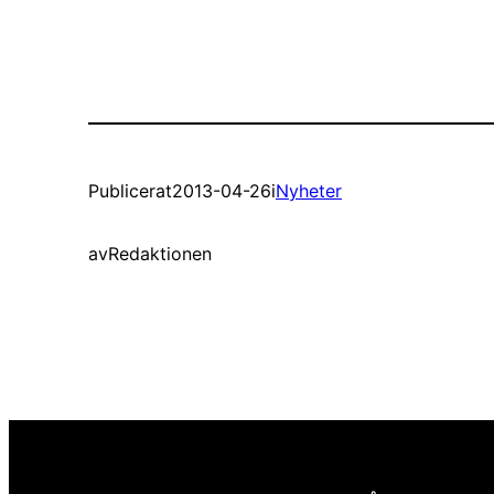
Publicerat
2013-04-26
i
Nyheter
av
Redaktionen