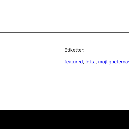
Etiketter:
featured
, 
lotta
, 
möjligheterna