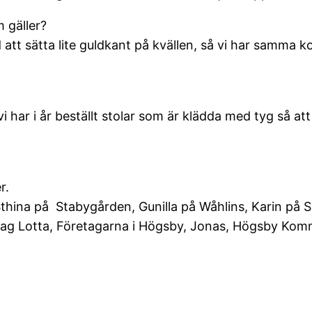
 gäller?
d att sätta lite guldkant på kvällen, så vi har samma ko
har i år beställt stolar som är klädda med tyg så att vi
r.
n, Sthina på Stabygården, Gunilla på Wåhlins, Karin 
r jag Lotta, Företagarna i Högsby, Jonas, Högsby 