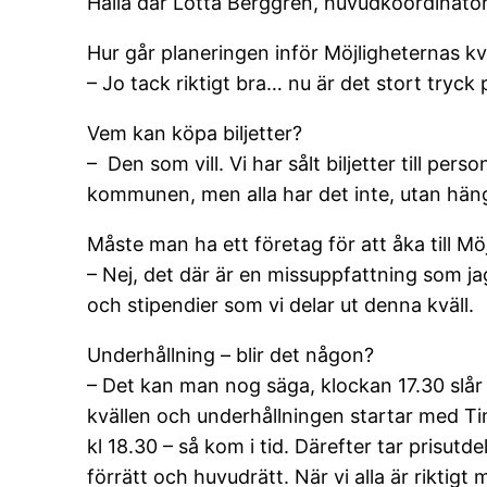
Hallå där Lotta Berggren, huvudkoordinator 
Hur går planeringen inför Möjligheternas kv
– Jo tack riktigt bra… nu är det stort tryck p
Vem kan köpa biljetter?
– Den som vill. Vi har sålt biljetter till p
kommunen, men alla har det inte, utan häng
Måste man ha ett företag för att åka till Mö
– Nej, det där är en missuppfattning som ja
och stipendier som vi delar ut denna kväll.
Underhållning – blir det någon?
– Det kan man nog säga, klockan 17.30 slår
kvällen och underhållningen startar med T
kl 18.30 – så kom i tid. Därefter tar prisu
förrätt och huvudrätt. När vi alla är riktig