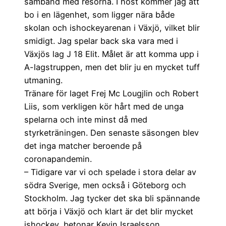
samband med resorna. I höst kommer jag att
bo i en lägenhet, som ligger nära både
skolan och ishockeyarenan i Växjö, vilket blir
smidigt. Jag spelar back ska vara med i
Växjös lag J 18 Elit. Målet är att komma upp i
A-lagstruppen, men det blir ju en mycket tuff
utmaning.
Tränare för laget Frej Mc Lougjlin och Robert
Liis, som verkligen kör hårt med de unga
spelarna och inte minst då med
styrketräningen. Den senaste säsongen blev
det inga matcher beroende på
coronapandemin.
– Tidigare var vi och spelade i stora delar av
södra Sverige, men också i Göteborg och
Stockholm. Jag tycker det ska bli spännande
att börja i Växjö och klart är det blir mycket
ishockey, betonar Kevin Israelsson.