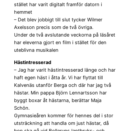
stället har varit digitalt framför datorn i
hemmet
– ­Det blev jobbigt till slut tycker Wilmer
Axelsson precis som de två övriga.
Under de två avslutande veckorna på läsåret
har eleverna gjort en film i stället för den
uteblivna musikalen
Hästintresserad
– Jag har varit hästintresserad länge och har
haft egen häst i åtta år. Vi har flyttat till
Kalvenäs utanför Berga och där har jag två
hästar. Min pappa Björn Lennartsson har
byggt boxar åt hästarna, berättar Maja
Schön.
Gymnasieåren kommer för hennes del i stor
utsträckning att handla om just hästar, då
hon ska gå vid Bollerups lantbruks- och