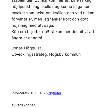
stapeln den 25 maj kommer att bli en riktig
höjdpunkt. Jag skulle nog kunna säga hur
mycket som helst om kvällen och vad ni kan
förvänta er, men jag tänker kort och gott
nöja mig med att säga:
Köp era biljetter nu!! Ni kommer definitivt att
ångra er annars!
Jonas Högquist
Utvecklingsstrateg, Högsby kommun
Publicerat
2013-04-26
i
Nyheter
av
Redaktionen