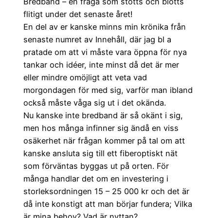
Bredband – en fråga som stötts och blötts
flitigt under det senaste året!
En del av er kanske minns min krönika från
senaste numret av Innehåll, där jag bl a
pratade om att vi måste vara öppna för nya
tankar och idéer, inte minst då det är mer
eller mindre omöjligt att veta vad
morgondagen för med sig, varför man ibland
också måste våga sig ut i det okända.
Nu kanske inte bredband är så okänt i sig,
men hos många infinner sig ändå en viss
osäkerhet när frågan kommer på tal om att
kanske ansluta sig till ett fiberoptiskt nät
som förväntas byggas ut på orten. För
många handlar det om en investering i
storleksordningen 15 – 25 000 kr och det är
då inte konstigt att man börjar fundera; Vilka
är mina behov? Vad är nyttan?