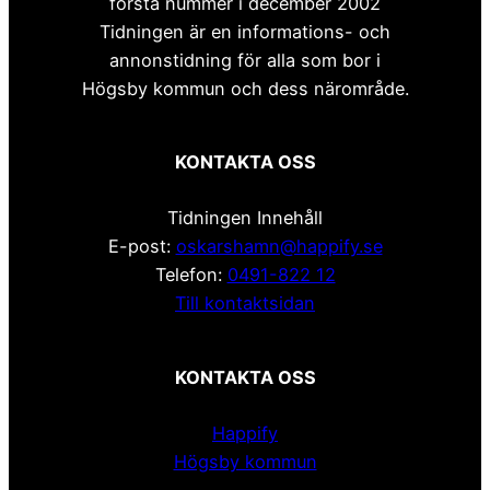
första nummer i december 2002
Tidningen är en informations- och
annonstidning för alla som bor i
Högsby kommun och dess närområde.
KONTAKTA OSS
Tidningen Innehåll
E-post:
oskarshamn@happify.se
Telefon:
0491-822 12
Till kontaktsidan
KONTAKTA OSS
Happify
Högsby kommun