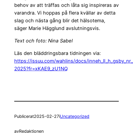
behov av att träffas och låta sig inspireras av
varandra. Vi hoppas på flera kvällar av detta
slag och nästa gång blir det hälsotema,
säger Marie Hägglund avslutningsvis.
Text och foto: Nina Sabel
Läs den bläddringsbara tidningen via:
https://issuu.com/wahlins/docs/inneh_ll_h_gsby_nr
2025?fr=xKAE9_zU1NQ
Publicerat
2025-02-27
i
Uncategorized
av
Redaktionen