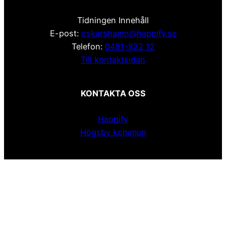
Tidningen Innehåll
E-post:
oskarshamn@happify.se
Telefon:
0491-822 12
Till kontaktsidan
KONTAKTA OSS
Happify
Högsby kommun