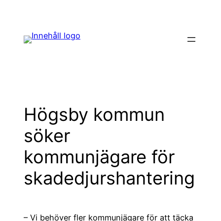
Hoppa
till
innehåll
Högsby kommun
söker
kommunjägare för
skadedjurshantering
– Vi behöver fler kommunjägare för att täcka