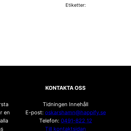
Etiketter:
KONTAKTA OSS
rsta
Tidningen Innehåll
r en
E-post:
oskarshamn@happify.se
alla
Telefon:
0491-822 12
ss
Till kontaktsidan