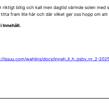
ar riktigt bitig och kall men dagtid värmde solen med s
itta fram lite här och där vilket ger oss hopp om att
i Innehåll.
://issuu.com/wahlins/docs/inneh_ll_h_gsby_nr_2-2