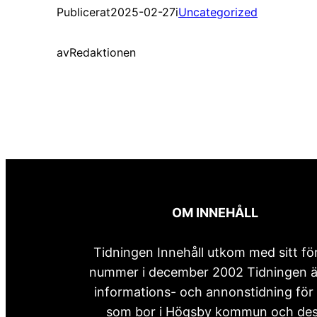
Publicerat
2025-02-27
i
Uncategorized
av
Redaktionen
OM INNEHÅLL
Tidningen Innehåll utkom med sitt fö
nummer i december 2002 Tidningen ä
informations- och annonstidning för 
som bor i Högsby kommun och de