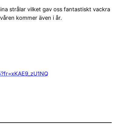
ina strålar vilket gav oss fantastiskt vackra
 våren kommer även i år.
025?fr=xKAE9_zU1NQ