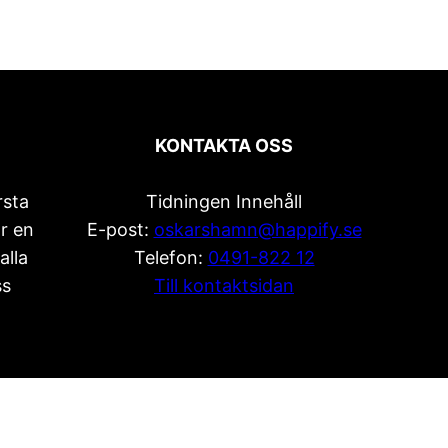
KONTAKTA OSS
rsta
Tidningen Innehåll
r en
E-post:
oskarshamn@happify.se
alla
Telefon:
0491-822 12
ss
Till kontaktsidan