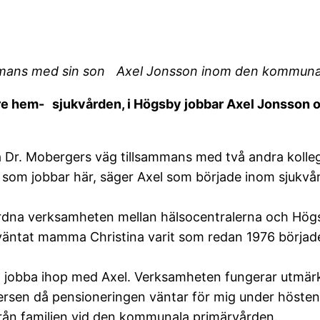
sammans med sin son Axel Jonsson inom den kommuna
e hem- sjukvården, i Högsby jobbar Axel Jonsson o
 Dr. Mobergers väg tillsammans med två andra kollego
som jobbar här, säger Axel som började inom sjukvår
mordna verksamheten mellan hälsocentralerna och H
 oväntat mamma Christina varit som redan 1976 börja
tt jobba ihop med Axel. Verksamheten fungerar utmär
versen då pensioneringen väntar för mig under hösten,
från familjen vid den kommunala primärvården.