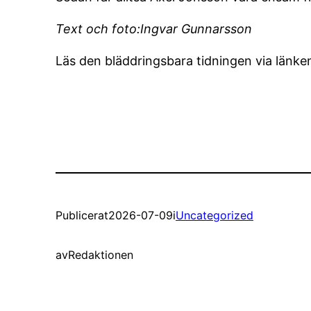
Text och foto:Ingvar Gunnarsson
Läs den bläddringsbara tidningen via länke
Publicerat
2026-07-09
i
Uncategorized
av
Redaktionen