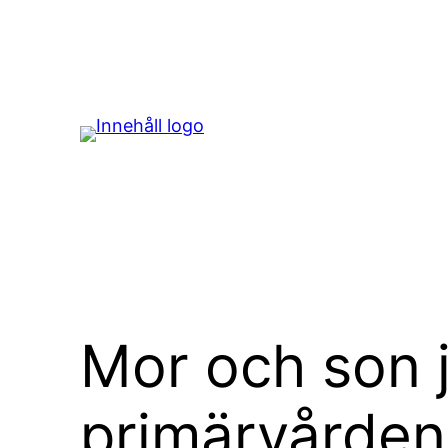
Hoppa
till
innehåll
Mor och son 
primärvården