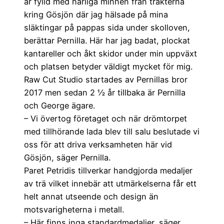
är fylld med härliga minnen från trakterna
kring Gösjön där jag hälsade på mina
släktingar på pappas sida under skolloven,
berättar Pernilla. Här har jag badat, plockat
kantareller och åkt skidor under min uppväxt
och platsen betyder väldigt mycket för mig.
Raw Cut Studio startades av Pernillas bror
2017 men sedan 2 ½ år tillbaka är Pernilla
och George ägare.
– Vi övertog företaget och när drömtorpet
med tillhörande lada blev till salu beslutade vi
oss för att driva verksamheten här vid
Gösjön, säger Pernilla.
Paret Petridis tillverkar handgjorda medaljer
av trä vilket innebär att utmärkelserna får ett
helt annat utseende och design än
motsvarigheterna i metall.
– Här finns inga standardmedaljer, säger