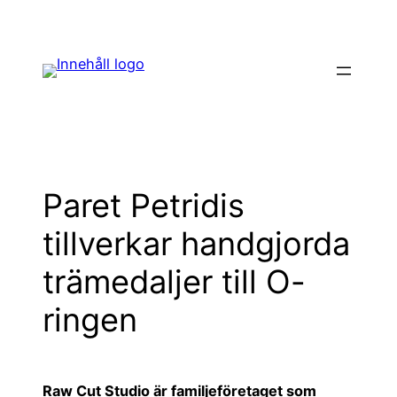
Hoppa
till
innehåll
Paret Petridis
tillverkar handgjorda
trämedaljer till O-
ringen
Raw Cut Studio är familjeföretaget som