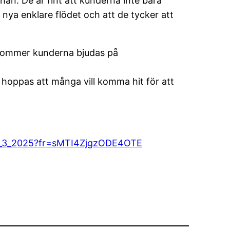
Johan. De är fint att kunderna inte bara
nya enklare flödet och att de tycker att
n kommer kunderna bjudas på
 hoppas att många vill komma hit för att
_nr_3_2025?fr=sMTI4ZjgzODE4OTE