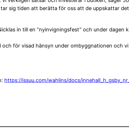
att vi verkligen satsar och investerar i butiken, säger 
sig tiden att berätta för oss att de uppskattar det 
icklas in till en ”nyinvigningsfest” och under dage
mod och för visad hänsyn under ombyggnationen och vi
n:
https://issuu.com/wahlins/docs/innehall_h_gsby