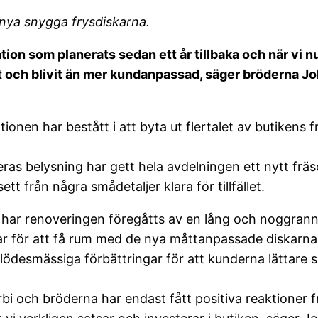
 nya snygga frysdiskarna.
on som planerats sedan ett år tillbaka och när vi nu 
 lyft och blivit än mer kundanpassad, säger bröderna 
nen har bestått i att byta ut flertalet av butikens 
ras belysning har gett hela avdelningen ett nytt fräs
tt från några smådetaljer klara för tillfället.
t har renoveringen föregåtts av en lång och noggrann
gar för att få rum med de nya måttanpassade diskarn
ödesmässiga förbättringar för att kunderna lättare s
i och bröderna har endast fått positiva reaktioner 