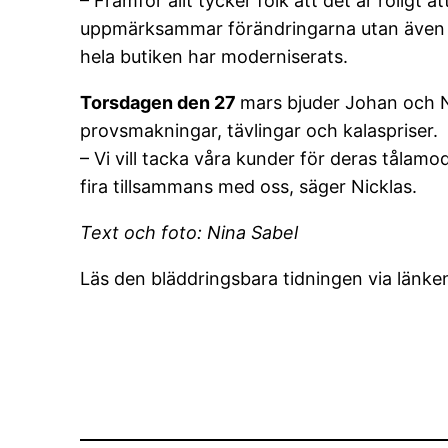
– Framför allt tycker folk att det är roligt 
uppmärksammar förändringarna utan även tar 
hela butiken har moderniserats.
Torsdagen den 27
mars bjuder Johan och N
provsmakningar, tävlingar och kalaspriser.
– Vi vill tacka våra kunder för deras tåla
fira tillsammans med oss, säger Nicklas.
Text och foto: Nina Sabel
Läs den bläddringsbara tidningen via länke