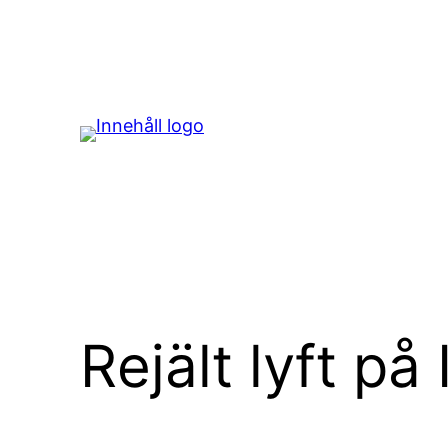
Hoppa
till
innehåll
Rejält lyft p