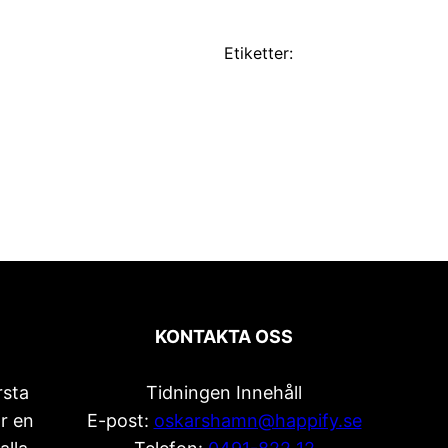
Etiketter:
KONTAKTA OSS
rsta
Tidningen Innehåll
r en
E-post:
oskarshamn@happify.se