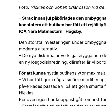
Foto: Nicklas och Johan Erlandsson vid de
– Strax innan jul påbörjades den ombyggnati
konstatera att butiken har fått ett rejält
ICA Nära Matmästarn i Högsby.
Den största investeringen under ombyggnatio
moderna alternativ.
– De nya diskarna är verkliga snygga och de
en ny lösgodisinredning, därefter är vi bortse
För att kunna
nyttja butikens ytor maximal
– Vi har fått göra några smärre modifierin
påverkades passade vi på att göra smarta fl
Nicklas.
Renoveringen har knappast gått omärkt förb