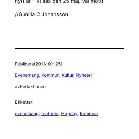
nytt år – Vi ses den 25 maj. Väl mött!
//Gunilla C Johansson
Publicerat
2013-01-25
i
Evenemang
, 
Kommun
, 
Kultur
, 
Nyheter
av
Redaktionen
Etiketter:
evenemang
, 
featured
, 
Högsby
, 
kommun