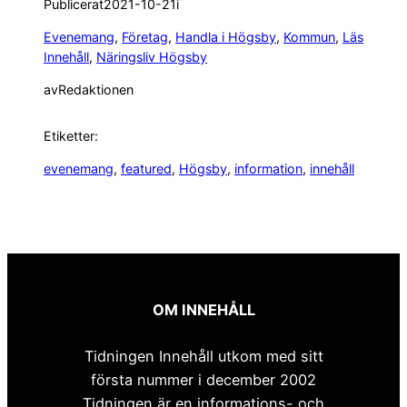
Publicerat
2021-10-21
i
Evenemang
, 
Företag
, 
Handla i Högsby
, 
Kommun
, 
Läs
Innehåll
, 
Näringsliv Högsby
av
Redaktionen
Etiketter:
evenemang
, 
featured
, 
Högsby
, 
information
, 
innehåll
OM INNEHÅLL
Tidningen Innehåll utkom med sitt
första nummer i december 2002
Tidningen är en informations- och