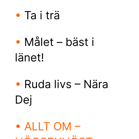
•
Ta i trä
•
Målet – bäst i
länet!
•
Ruda livs – Nära
Dej
• ALLT OM –