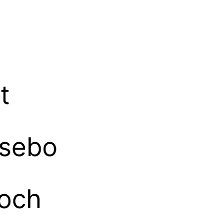
t
ösebo
 och