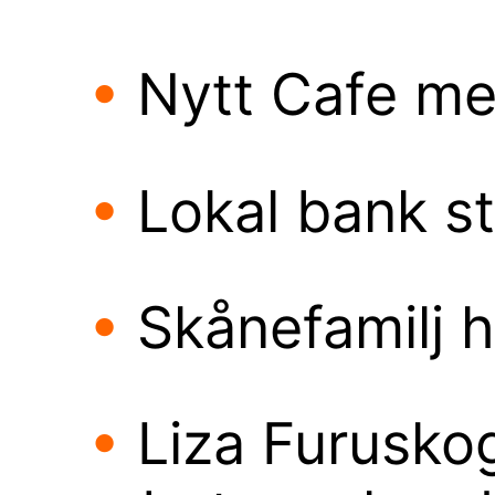
•
Nytt Cafe m
•
Lokal bank st
•
Skånefamilj h
•
Liza Furuskog