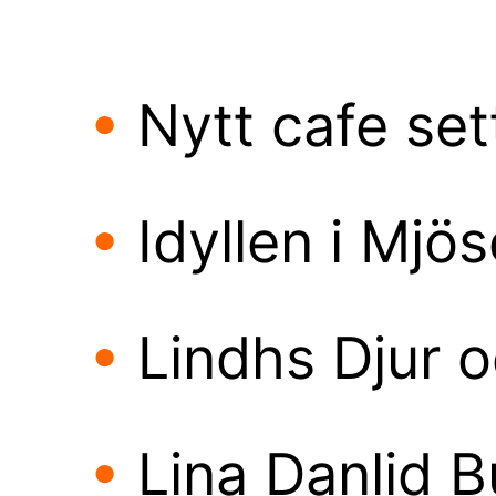
•
Nytt cafe set
•
Idyllen i Mjö
•
Lindhs Djur o
•
Lina Danlid B