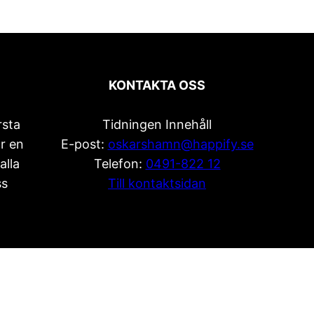
KONTAKTA OSS
rsta
Tidningen Innehåll
r en
E-post:
oskarshamn@happify.se
alla
Telefon:
0491-822 12
ss
Till kontaktsidan