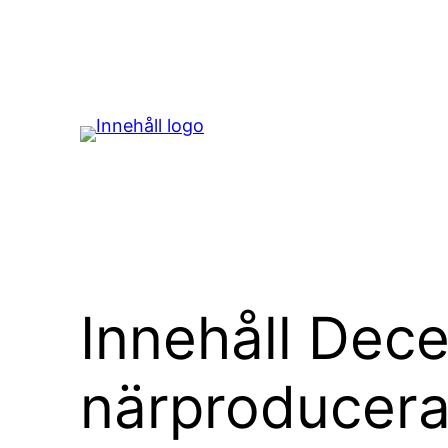
Hoppa
till
innehåll
Innehåll Dece
närproducerat