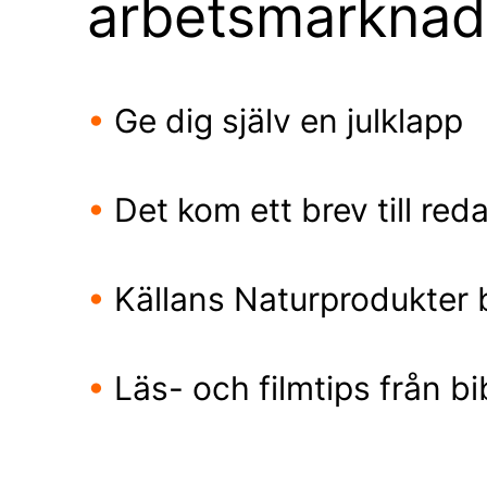
arbetsmarkna
•
Ge dig själv en julklapp
•
Det kom ett brev till red
•
Källans Naturprodukter 
•
Läs- och filmtips från bi