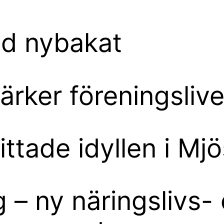
ed nybakat
ärker föreningslive
ittade idyllen i Mj
 – ny näringslivs-