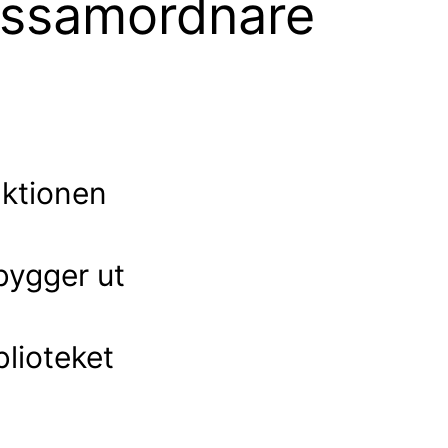
dssamordnare
aktionen
bygger ut
blioteket