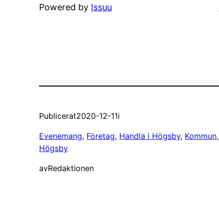
Powered by
Issuu
Publicerat
2020-12-11
i
Evenemang
, 
Företag
, 
Handla i Högsby
, 
Kommun
,
Högsby
av
Redaktionen