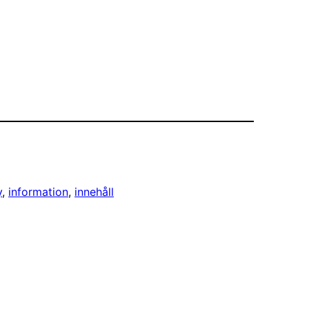
y
, 
information
, 
innehåll