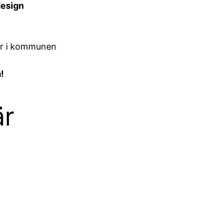
design
ar i kommunen
!
är