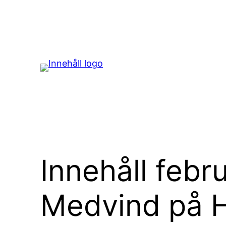
Hoppa
till
innehåll
Innehåll febr
Medvind på 