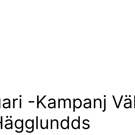
uari -Kampanj Vä
Hägglundds