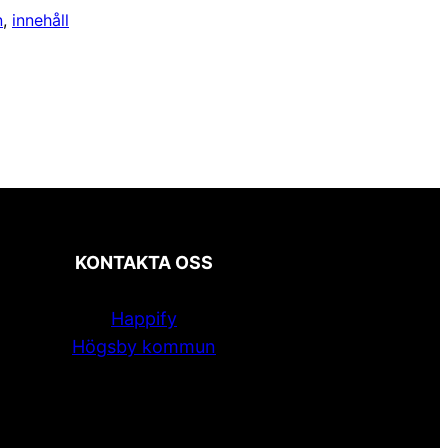
n
, 
innehåll
KONTAKTA OSS
Happify
Högsby kommun