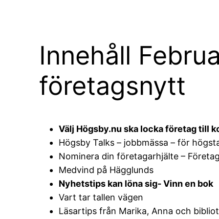
Innehåll Febru
företagsnytt
Välj Högsby.nu ska locka företag til
Högsby Talks – jobbmässa – för högstad
Nominera din företagarhjälte – Företa
Medvind på Hägglunds
Nyhetstips kan löna sig- Vinn en bok
Vart tar tallen vägen
Läsartips från Marika, Anna och biblio