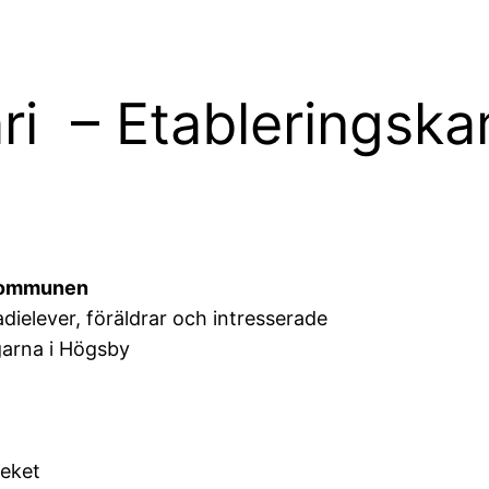
ari – Etableringsk
l kommunen
ielever, föräldrar och intresserade
garna i Högsby
teket