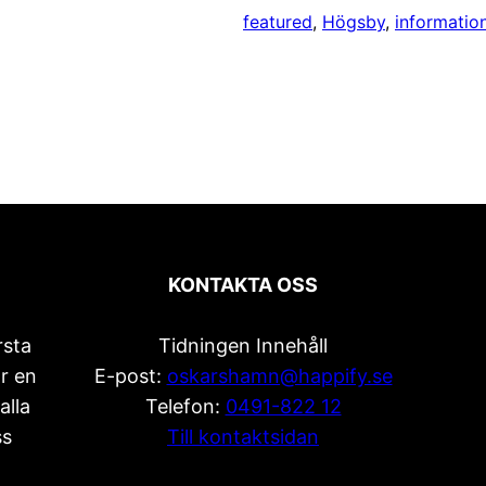
featured
, 
Högsby
, 
informatio
KONTAKTA OSS
rsta
Tidningen Innehåll
r en
E-post:
oskarshamn@happify.se
alla
Telefon:
0491-822 12
ss
Till kontaktsidan