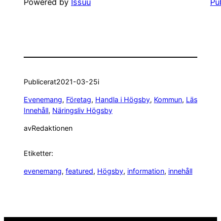
Powered by
Issuu
Pu
Publicerat
2021-03-25
i
Evenemang
, 
Företag
, 
Handla i Högsby
, 
Kommun
, 
Läs
Innehåll
, 
Näringsliv Högsby
av
Redaktionen
Etiketter:
evenemang
, 
featured
, 
Högsby
, 
information
, 
innehåll