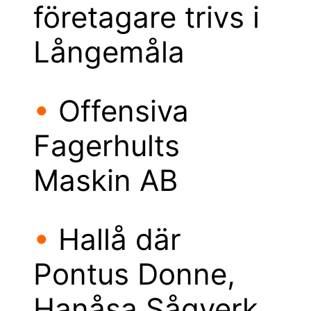
företagare trivs i
Långemåla
•
Offensiva
Fagerhults
Maskin AB
•
Hallå där
Pontus Donne,
Hanåsa Sågverk