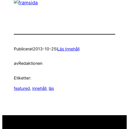
Publicerat
2013-10-25
i
Läs Innehåll
av
Redaktionen
Etiketter:
featured
, 
innehåll
, 
läs