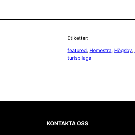
Etiketter:
featured
, 
Hemestra
, 
Högsby
, 
turisbilaga
KONTAKTA OSS