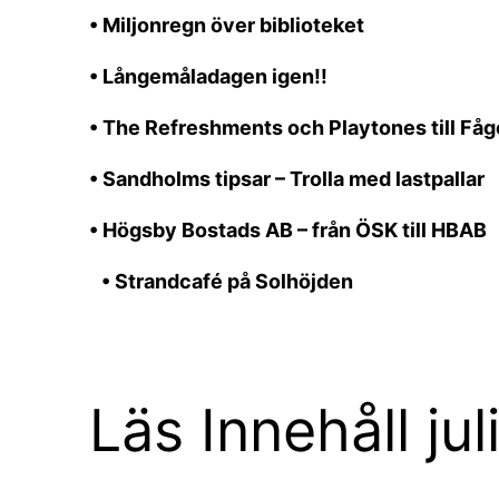
• Miljonregn över biblioteket
• Långemåladagen igen!!
• The Refreshments och Playtones till Fåg
• Sandholms tipsar – Trolla med lastpallar
• Högsby Bostads AB – från ÖSK till HBAB
• Strandcafé på Solhöjden
Läs Innehåll jul