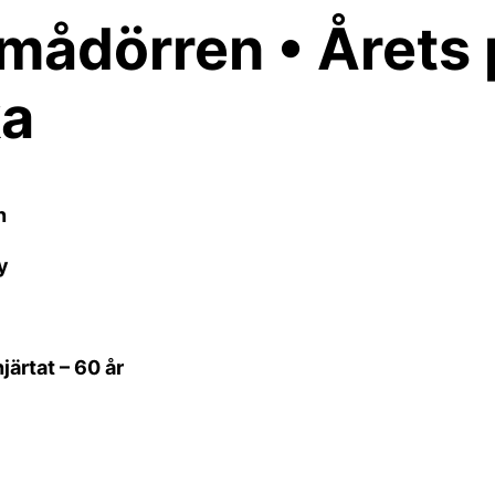
Emådörren • Årets 
ka
un
y
järtat – 60 år