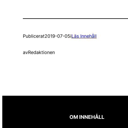
Publicerat
2019-07-05
i
Läs Innehåll
av
Redaktionen
OM INNEHÅLL