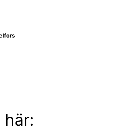
elfors
i här: