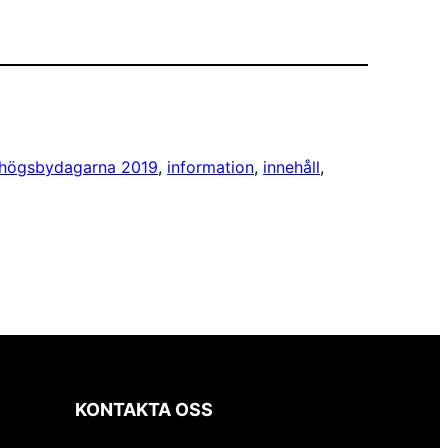
högsbydagarna 2019
, 
information
, 
innehåll
, 
KONTAKTA OSS